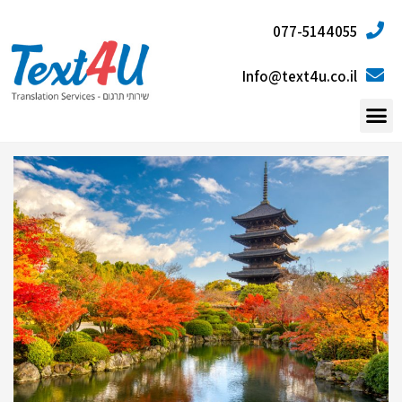
077-5144055
Info@text4u.co.il