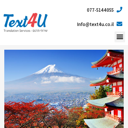
077-5144055
Info@text4u.co.il