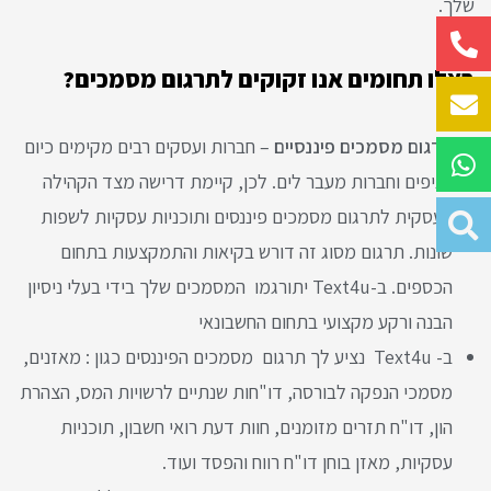
שלך.
באלו תחומים אנו זקוקים לתרגום מסמכים?
תרגום מסמכים פיננסיים
– חברות ועסקים רבים מקימים כיום
סניפים וחברות מעבר לים. לכן, קיימת דרישה מצד הקהילה
העסקית לתרגום מסמכים פיננסים ותוכניות עסקיות לשפות
שונות. תרגום מסוג זה דורש בקיאות והתמקצעות בתחום
הכספים. ב-Text4u יתורגמו המסמכים שלך בידי בעלי ניסיון
הבנה ורקע מקצועי בתחום החשבונאי
ב- Text4u נציע לך תרגום מסמכים הפיננסים כגון : מאזנים,
מסמכי הנפקה לבורסה, דו"חות שנתיים לרשויות המס, הצהרת
הון, דו"ח תזרים מזומנים, חוות דעת רואי חשבון, תוכניות
עסקיות, מאזן בוחן דו"ח רווח והפסד ועוד.