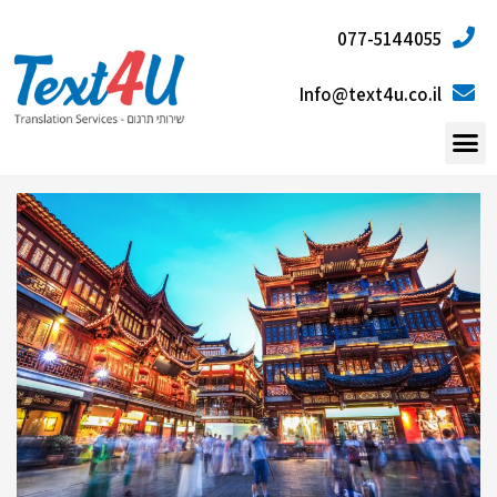
077-5144055
Info@text4u.co.il