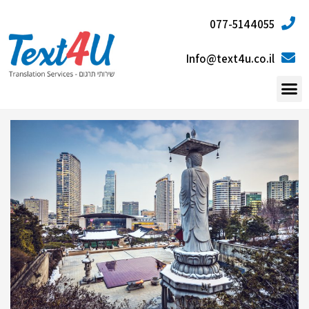
077-5144055
Info@text4u.co.il