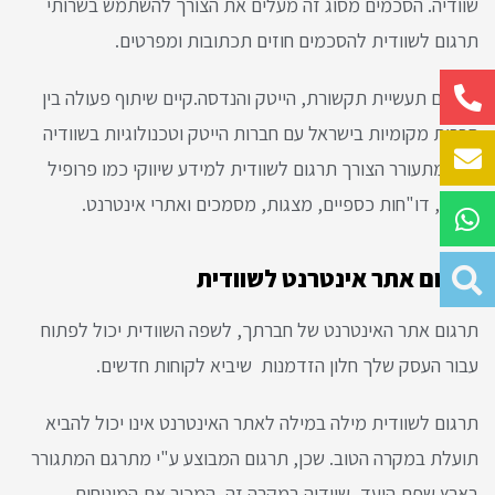
שוודיה. הסכמים מסוג זה מעלים את הצורך להשתמש בשרותי
תרגום לשוודית להסכמים חוזים תכתובות ומפרטים.
בתחום תעשיית תקשורת, הייטק והנדסה.קיים שיתוף פעולה בין
חברות מקומיות בישראל עם חברות הייטק וטכנולוגיות בשוודיה
ולכן מתעורר הצורך תרגום לשוודית למידע שיווקי כמו פרופיל
חברה, דו"חות כספיים, מצגות, מסמכים ואתרי אינטרנט.
תרגום אתר אינטרנט לשוודית
תרגום אתר האינטרנט של חברתך, לשפה השוודית יכול לפתוח
עבור העסק שלך חלון הזדמנות שיביא לקוחות חדשים.
תרגום לשוודית מילה במילה לאתר האינטרנט אינו יכול להביא
תועלת במקרה הטוב. שכן, תרגום המבוצע ע"י מתרגם המתגורר
בארץ שפת היעד, שוודיה במקרה זה, המכיר את המינוחים