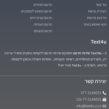
צור קשר
תרגום מאזניים
הצהרת נגישות
תרגום משפטי למסמכים
מדיניות פרטיות
תרגום קורות חיים
תנאי שימוש באתר
תרגום תעודות
תרגום פטנטים
Text4u
ב – Text4u שירותי תרגום
מספקים שירותי תרגום ללקוחות עסקיים משרדי עריכת
דין , משרדים ממשלתיים, רשויות מקומיות, מוסדות השכלה וכמובן ללקוחות
פרטיים . השרות ב – Text4u מהיר ויעיל
יצירת קשר
077-5144055
153-77-5144055
info@text4u.co.il